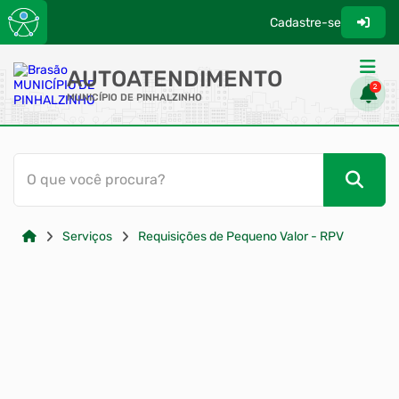
Cadastre-se
AUTOATENDIMENTO
2
MUNICÍPIO DE PINHALZINHO
ACESSO RÁPIDO
O que você procura?
Acessibilidade
Cidadão
Serviços
Requisições de Pequeno Valor - RPV
Transparência