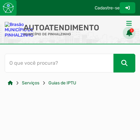
Cadastre-se
AUTOATENDIMENTO
2
MUNICÍPIO DE PINHALZINHO
ACESSO RÁPIDO
O que você procura?
Acessibilidade
Cidadão
Serviços
Guias de IPTU
Transparência