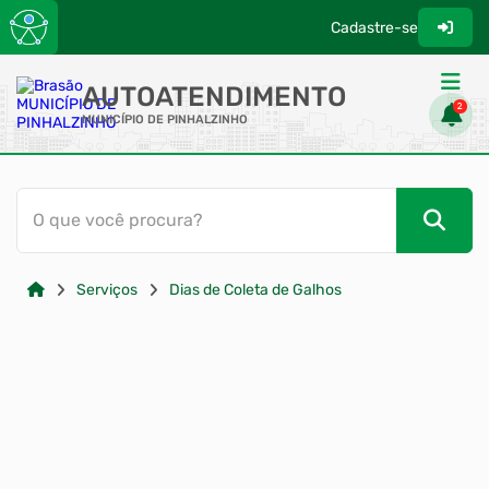
Cadastre-se
AUTOATENDIMENTO
2
MUNICÍPIO DE PINHALZINHO
ACESSO RÁPIDO
O que você procura?
Acessibilidade
Cidadão
Serviços
Dias de Coleta de Galhos
Transparência